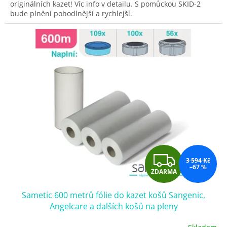
originálních kazet! Víc info v detailu. S pomůckou SKID-2
bude plnění pohodlnější a rychlejší.
Z
3 594 Kč
–67 %
ZDARMA
D
Sametic 600 metrů fólie do kazet košů Sangenic,
A
Angelcare a dalších košů na pleny
R