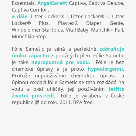
Essentials,
AngelCare®:
Captiva, Captiva Deluxe,
Captiva Comfort
a dále:
Litter Locker® I, Litter Locker® II, Litter
Locker® Plus, Playtex® Diaper Genie,
Windeleimer Startplus, Vital Baby, Munchkin Pail,
Munchkin Step
Fólie Sametic je silná a perfektně
zabraňuje
úniku zápachu
z použitých plen. Fólie Sametic
je také
nepropustná pro vodu
. Fólie je bez
chemické úpravy a je proto
hypoalergenní
.
Protože nepoužíváme chemickou úpravu a
úplnou oxidací fólie Sametic se tato rozkládá na
vodu a oxid uhličitý, její používáním
šetříte
životní prostředí
. Fólie je vyráběna v České
republice již od roku 2011. BPA free.