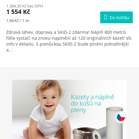
M
1 284,30 Kč bez DPH
1 554 Kč
A
Do košíku
Měrná
1,94 Kč / 1 m
cena:
Zdravá láhev, doprava a SKID-2 zdarma! Náplň 800 metrů
fólie vystačí na znovu-naplnění až 120 originálních kazet! Víc
info v detailu. S pomůckou SKID-2 bude plnění pohodlnější
a...