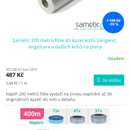
1 198 Kč
–59 %
Sametic 200 metrů fólie do kazet košů Sangenic,
Angelcare a dalších košů na pleny
Skladem
402,48 Kč bez DPH
487 Kč
Do košíku
Měrná
2,44 Kč / 1 m
cena:
Náplň 200 metrů fólie vystačí na znovu-naplnění až 30
originálních kazet! Víc info v detailu.