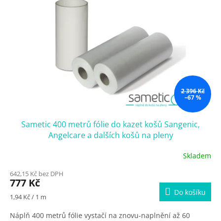
2 396 Kč
–67 %
Sametic 400 metrů fólie do kazet košů Sangenic,
Angelcare a dalších košů na pleny
Skladem
642,15 Kč bez DPH
777 Kč
Do košíku
Měrná
1,94 Kč / 1 m
cena:
Náplň 400 metrů fólie vystačí na znovu-naplnění až 60