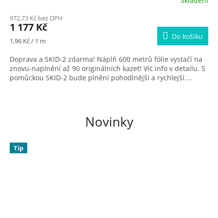
Skladem
M
972,73 Kč bez DPH
1 177 Kč
A
Do košíku
Měrná
1,96 Kč / 1 m
cena:
Doprava a SKID-2 zdarma! Náplň 600 metrů fólie vystačí na
znovu-naplnění až 90 originálních kazet! Víc info v detailu. S
pomůckou SKID-2 bude plnění pohodlnější a rychlejší....
Novinky
Tip