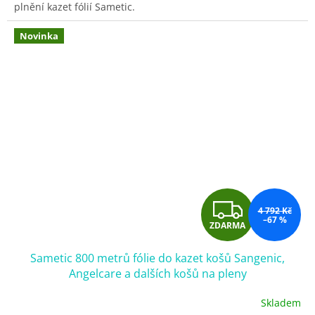
plnění kazet fólií Sametic.
Novinka
Z
4 792 Kč
–67 %
ZDARMA
D
Sametic 800 metrů fólie do kazet košů Sangenic,
A
Angelcare a dalších košů na pleny
R
Skladem