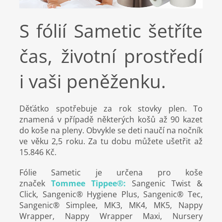
S fólií Sametic šetříte
čas, životní prostředí
i
vaši peněženku.
Děťátko spotřebuje za rok stovky plen. To
znamená v případě některých košů až 90 kazet
do koše na pleny. Obvykle se deti naučí na nočník
ve věku 2,5 roku. Za tu dobu můžete ušetřit až
15.846 Kč.
Fólie Sametic je určena pro koše
značek
Tommee Tippee®:
Sangenic Twist &
Click, Sangenic® Hygiene Plus, Sangenic® Tec,
Sangenic® Simplee, MK3, MK4, MK5, Nappy
Wrapper, Nappy Wrapper Maxi, Nursery