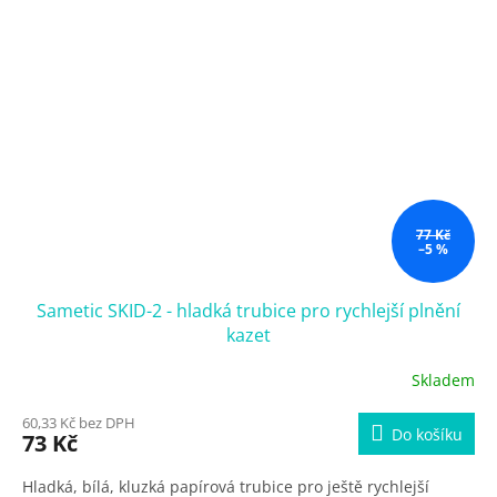
77 Kč
–5 %
Sametic SKID-2 - hladká trubice pro rychlejší plnění
kazet
Skladem
60,33 Kč bez DPH
Do košíku
73 Kč
Hladká, bílá, kluzká papírová trubice pro ještě rychlejší