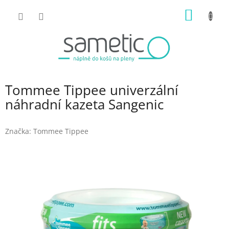
Přejít
NÁKUP
na
obsah
KOŠÍK
Tommee Tippee univerzální
náhradní kazeta Sangenic
Značka:
Tommee Tippee