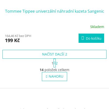
Tommee Tippee univerzální náhradní kazeta Sangenic
Skladem
164,46 Kč bez DPH
Do košíku
199 Kč
NAČÍST DALŠÍ 2
S
1
2
t
O
r
14
položek celkem
v
á
l
NAHORU
n
á
k
o
d
v
Z
a
á
c
á
n
í
p
í
p
a
r