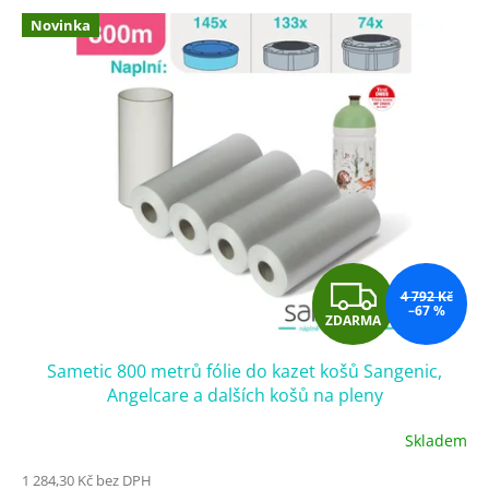
p
V
r
Novinka
ý
o
p
d
i
u
s
k
p
t
r
ů
o
d
u
k
t
Z
ů
4 792 Kč
–67 %
ZDARMA
D
Sametic 800 metrů fólie do kazet košů Sangenic,
A
Angelcare a dalších košů na pleny
R
Skladem
M
1 284,30 Kč bez DPH