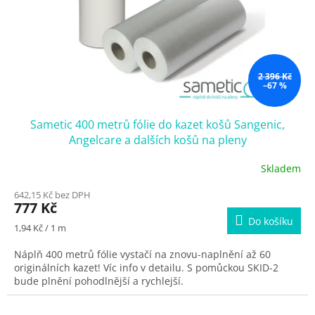
2 396 Kč
–67 %
Sametic 400 metrů fólie do kazet košů Sangenic,
Angelcare a dalších košů na pleny
Skladem
642,15 Kč bez DPH
777 Kč
Do košíku
Měrná
1,94 Kč / 1 m
cena:
Náplň 400 metrů fólie vystačí na znovu-naplnění až 60
originálních kazet! Víc info v detailu. S pomůckou SKID-2
bude plnění pohodlnější a rychlejší.