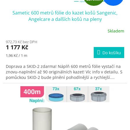
D
Sametic 600 metrů fólie do kazet košů Sangenic,
A
Angelcare a dalších košů na pleny
R
Skladem
M
972,73 Kč bez DPH
1 177 Kč
A
Do košíku
Měrná
1,96 Kč / 1 m
cena:
Doprava a SKID-2 zdarma! Náplň 600 metrů fólie vystačí na
znovu-naplnění až 90 originálních kazet! Víc info v detailu. S
pomůckou SKID-2 bude plnění pohodlnější a rychlejší....