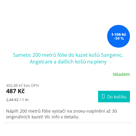
1 198 Kč
–59 %
Sametic 200 metrů fólie do kazet košů Sangenic,
Angelcare a dalších košů na pleny
Skladem
402,48 Kč bez DPH
487 Kč
Do košíku
Měrná
2,44 Kč / 1 m
cena:
Náplň 200 metrů fólie vystačí na znovu-naplnění až 30
originálních kazet! Víc info v detailu.