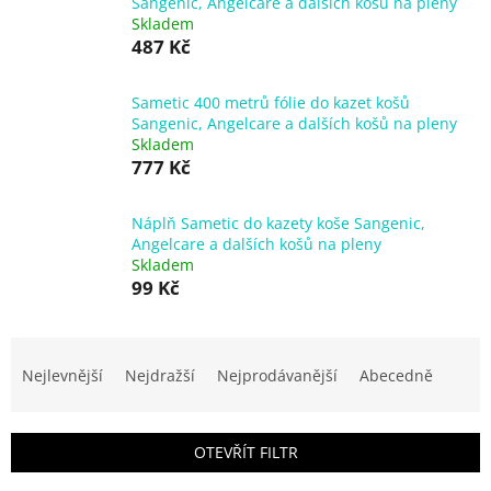
Sangenic, Angelcare a dalších košů na pleny
Skladem
487 Kč
Sametic 400 metrů fólie do kazet košů
Sangenic, Angelcare a dalších košů na pleny
Skladem
777 Kč
Náplň Sametic do kazety koše Sangenic,
Angelcare a dalších košů na pleny
Skladem
99 Kč
Ř
a
Nejlevnější
Nejdražší
Nejprodávanější
Abecedně
z
e
n
OTEVŘÍT FILTR
í