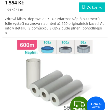
1 554 Kč
A
Do košíku
Měrná
1,94 Kč / 1 m
cena:
Zdravá láhev, doprava a SKID-2 zdarma! Náplň 800 metrů
fólie vystačí na znovu-naplnění až 120 originálních kazet! Víc
info v detailu. S pomůckou SKID-2 bude plnění pohodlnější
a...
Z
3 594 Kč
–67 %
ZDARMA