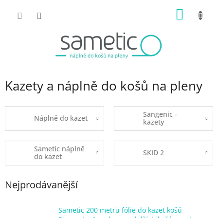
Přejít
NÁKUP
na
obsah
KOŠÍK
Kazety a náplně do košů na pleny
Sangenic -
Náplně do kazet
kazety
Sametic náplně
SKID 2
do kazet
Nejprodávanější
Sametic 200 metrů fólie do kazet košů